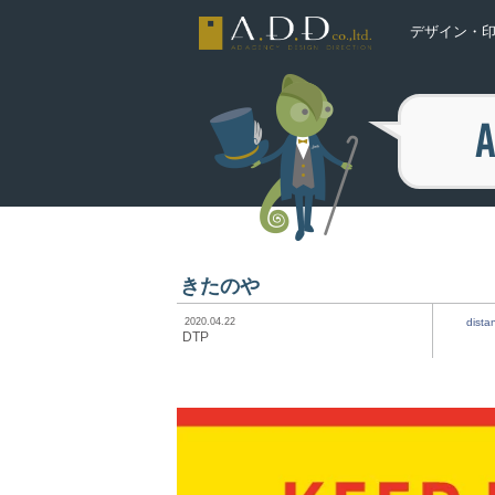
デザイン・印
A
きたのや
2020.04.22
dista
DTP