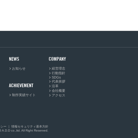
NEWS
COMPANY
お知らせ
経営理念
行動指針
SDGs
代表挨拶
ACHIEVEMENT
沿革
会社概要
制作実績サイト
アクセス
リシー
｜
情報セキュリティ基本方針
 A.D.D co.,ltd. All Right Reserved.