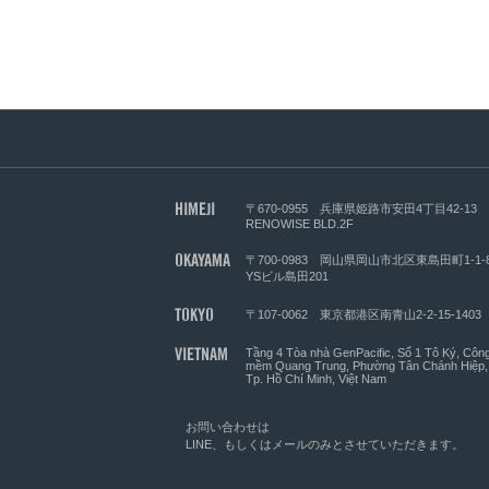
HIMEJI
〒670-0955
兵庫県姫路市安田4丁目42-13
RENOWISE BLD.2F
OKAYAMA
〒700-0983
岡山県岡山市北区東島田町1-1
YSビル島田201
TOKYO
〒107-0062
東京都港区南青山2-2-15-1403
VIETNAM
Tầng 4 Tòa nhà GenPacific, Số 1 Tô Ký, Côn
mềm Quang Trung, Phường Tân Chánh Hiệp,
Tp. Hồ Chí Minh, Việt Nam
お問い合わせは
LINE
、もしくは
メール
のみとさせていただきます。