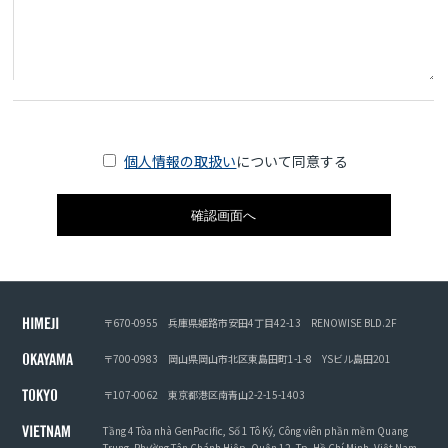
個人情報の取扱い
について同意する
〒670-0955
兵庫県姫路市安田4丁目42-13
RENOWISE BLD.2F
HIMEJI
〒700-0983
岡山県岡山市北区東島田町1-1-8
YSビル島田201
OKAYAMA
〒107-0062
東京都港区南青山2-2-15-1403
TOKYO
Tầng 4 Tòa nhà GenPacific, Số 1 Tô Ký, Công viên phần mềm Quang
VIETNAM
Trung, Phường Tân Chánh Hiệp, Quận 12, Tp. Hồ Chí Minh, Việt Nam