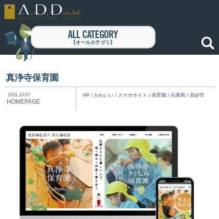
ALL CATEGORY
【オールカテゴリ】
真浄寺保育園
2021.10.07
HP
/
かわいい
/
スマホサイト
/
保育園
/
兵庫県
/
高砂市
HOMEPAGE