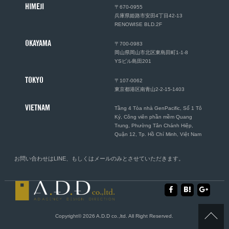
HIMEJI
〒670-0955
兵庫県姫路市安田4丁目42-13
RENOWISE BLD.2F
OKAYAMA
〒700-0983
岡山県岡山市北区東島田町1-1-8
YSビル島田201
TOKYO
〒107-0062
東京都港区南青山2-2-15-1403
VIETNAM
Tầng 4 Tòa nhà GenPacific, Số 1 Tô
Ký, Công viên phần mềm Quang
Trung, Phường Tân Chánh Hiệp,
Quận 12, Tp. Hồ Chí Minh, Việt Nam
お問い合わせは
LINE
、もしくは
メール
のみとさせていただきます。
Copyright© 2026 A.D.D co.,ltd. All Right Reserved.