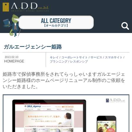
ALL CATEGORY
【オールカテゴリ】
ガルエージェンシー姫路
2013.02.10
キレイ
/
コーポレートサイト
/
サービス
/
スマホサイト
/
HOMEPAGE
プランニング
/
レスポンシブ
姫路市で探偵事務所をされてらっしゃいますガルエージェ
ンシー姫路様のホームページリニューアル制作のご依頼を
いただきました。