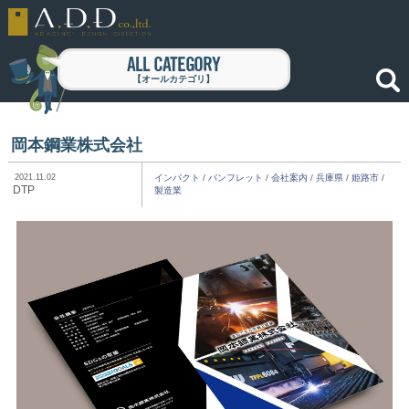
ALL CATEGORY
【オールカテゴリ】
岡本鋼業株式会社
2021.11.02
インパクト
/
パンフレット
/
会社案内
/
兵庫県
/
姫路市
/
DTP
製造業