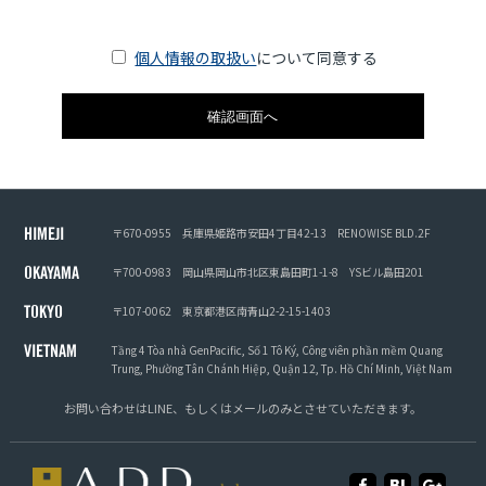
個人情報の取扱い
について同意する
〒670-0955
兵庫県姫路市安田4丁目42-13
RENOWISE BLD.2F
HIMEJI
〒700-0983
岡山県岡山市北区東島田町1-1-8
YSビル島田201
OKAYAMA
〒107-0062
東京都港区南青山2-2-15-1403
TOKYO
Tầng 4 Tòa nhà GenPacific, Số 1 Tô Ký, Công viên phần mềm Quang
VIETNAM
Trung, Phường Tân Chánh Hiệp, Quận 12, Tp. Hồ Chí Minh, Việt Nam
お問い合わせは
LINE
、もしくは
メール
のみとさせていただきます。