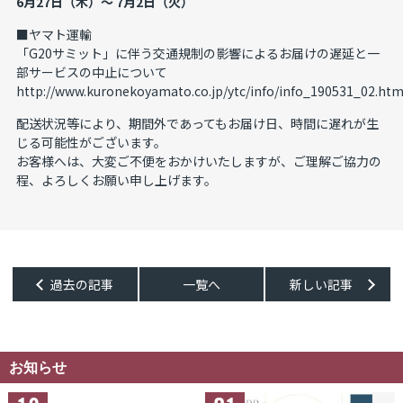
6月27日（木）～ 7月2日（火）
■ヤマト運輸
「G20サミット」に伴う交通規制の影響によるお届けの遅延と一
部サービスの中止について
http://www.kuronekoyamato.co.jp/ytc/info/info_190531_02.htm
配送状況等により、期間外であってもお届け日、時間に遅れが生
じる可能性がございます。
お客様へは、大変ご不便をおかけいたしますが、ご理解ご協力の
程、よろしくお願い申し上げます。
過去の記事
一覧へ
新しい記事
過去の記事
一覧へ
新しい記事
お知らせ