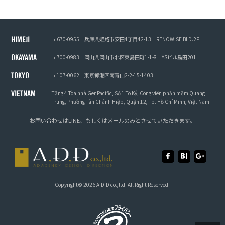
〒670-0955
兵庫県姫路市安田4丁目42-13
RENOWISE BLD.2F
HIMEJI
〒700-0983
岡山県岡山市北区東島田町1-1-8
YSビル島田201
OKAYAMA
〒107-0062
東京都港区南青山2-2-15-1403
TOKYO
Tầng 4 Tòa nhà GenPacific, Số 1 Tô Ký, Công viên phần mềm Quang
VIETNAM
Trung, Phường Tân Chánh Hiệp, Quận 12, Tp. Hồ Chí Minh, Việt Nam
お問い合わせは
LINE
、もしくは
メール
のみとさせていただきます。
Copyright© 2026 A.D.D co.,ltd. All Right Reserved.