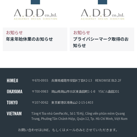
お知らせ
お知らせ
年末年始休業のお知らせ
プライバシーマーク取得のお
知らせ
〒670-0955
兵庫県姫路市安田4丁目42-13
RENOWISE BLD.2F
HIMEJI
〒700-0983
岡山県岡山市北区東島田町1-1-8
YSビル島田201
OKAYAMA
〒107-0062
東京都港区南青山2-2-15-1403
TOKYO
Tầng 4 Tòa nhà GenPacific, Số 1 Tô Ký, Công viên phần mềm Quang
VIETNAM
Trung, Phường Tân Chánh Hiệp, Quận 12, Tp. Hồ Chí Minh, Việt Nam
お問い合わせは
LINE
、もしくは
メール
のみとさせていただきます。