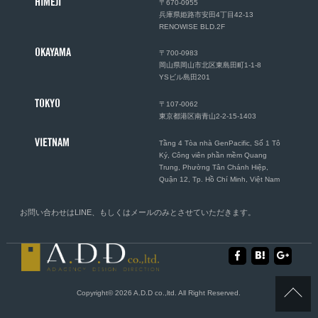
HIMEJI
〒670-0955
兵庫県姫路市安田4丁目42-13
RENOWISE BLD.2F
OKAYAMA
〒700-0983
岡山県岡山市北区東島田町1-1-8
YSビル島田201
TOKYO
〒107-0062
東京都港区南青山2-2-15-1403
VIETNAM
Tầng 4 Tòa nhà GenPacific, Số 1 Tô
Ký, Công viên phần mềm Quang
Trung, Phường Tân Chánh Hiệp,
Quận 12, Tp. Hồ Chí Minh, Việt Nam
お問い合わせは
LINE
、もしくは
メール
のみとさせていただきます。
Copyright© 2026 A.D.D co.,ltd. All Right Reserved.