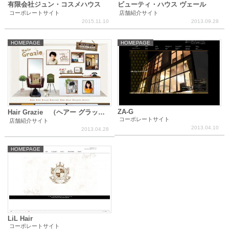
有限会社ジュン・コスメハウス
ビューティ・ハウス ヴェール
コーポレートサイト
店舗紹介サイト
2015.11.10
2013.09.28
HOMEPAGE
HOMEPAGE
ZA-G
Hair Grazie （ヘアー グラッチ
コーポレートサイト
ェ）
店舗紹介サイト
2013.04.10
2013.04.28
HOMEPAGE
LiL Hair
コーポレートサイト