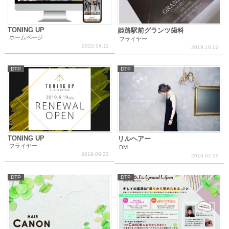
TONING UP
姫路駅前グランツ歯科
ホームページ
フライヤー
2022.04.11
2019.10.02
DTP
DTP
TONING UP
リルヘアー
フライヤー
DM
2019.08.22
2019.07.25
DTP
DTP