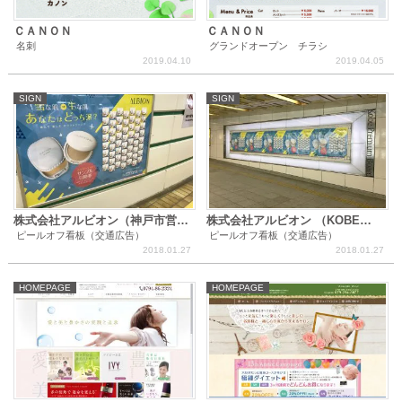
ＣＡＮＯＮ
ＣＡＮＯＮ
名刺
グランドオープン チラシ
2019.04.10
2019.04.05
SIGN
SIGN
株式会社アルビオン（神戸市営地
株式会社アルビオン （KOBE
PREMIUM BOARD)
下鉄・学園都市駅）
ピールオフ看板（交通広告）
ピールオフ看板（交通広告）
2018.01.27
2018.01.27
HOMEPAGE
HOMEPAGE