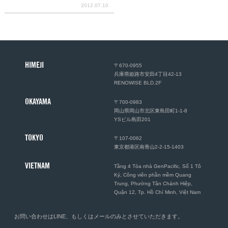
2012.07.10
HIMEJI
〒670-0955
兵庫県姫路市安田4丁目42-13
RENOWISE BLD.2F
OKAYAMA
〒700-0983
岡山県岡山市北区東島田町1-1-8
YSビル島田201
TOKYO
〒107-0062
東京都港区南青山2-2-15-1403
VIETNAM
Tầng 4 Tòa nhà GenPacific, Số 1 Tô
Ký, Công viên phần mềm Quang
Trung, Phường Tân Chánh Hiệp,
Quận 12, Tp. Hồ Chí Minh, Việt Nam
お問い合わせは
LINE
、もしくは
メール
のみとさせていただきます。